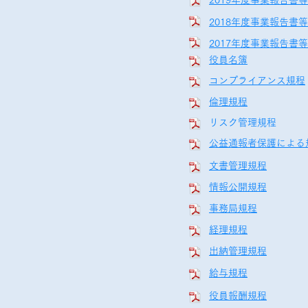
2019年度事業報告書等
2018年度事業報告書等
2017年度事業報告書等
役員名簿
コンプライアンス規程
倫理規程
リスク管理規程
公益通報者保護による
文書管理規程
情報公開規程
事務局規程
経理規程
出納管理規程
給与規程
役員報酬規程