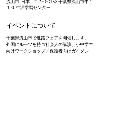
流山市, 日本、〒270-0153 千葉県流山市中１
１０ 生涯学習センター
イベントについて
千葉県流山市で進路フェアを開催します。
外国にルーツを持つ社会人の講演、小中学生
向けワークショップ／保護者向けガイダン
ス、
相談（在留資格、お金、高校受験等）の３部
構成となっております。
流山市在住ではない方も参加できます。ぜひ
まわりに対象の方がいらっしゃったらご案内
いただいけますと幸いです。
＊中国語、英語、スペイン語、ネパール語の
通訳がつきます。その他の言語については、
事前にお問い合わせください。